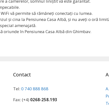
 a camerelor, somnul liniştit vă este garantat.
impecabile.
n WiFi vă permite să rămâneţi conectaţi cu lumea.
zul şi cina la Pensiunea Casa Albă, şi nu aveţi o oră limită
a special amenajată.
isă oriunde în Pensiunea Casa Albă din Ghimbav.
Contact
A
Tel:
0 740 888 868
A
P
Fax: (+4)
0268-258.193
T