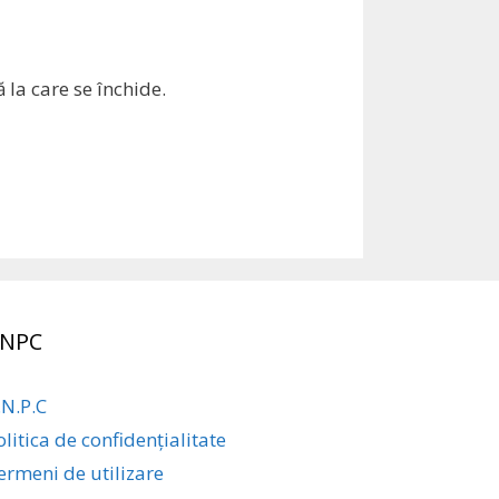
 la care se închide.
NPC
.N.P.C
olitica de confidențialitate
ermeni de utilizare