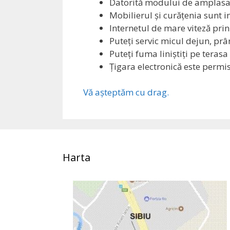
Datorită modului de amplasare
Mobilierul şi curăţenia sunt 
Internetul de mare viteză pri
Puteţi servic micul dejun, prân
Puteţi fuma liniştiţi pe teras
Ţigara electronică este perm
Vă aşteptăm cu drag.
Harta