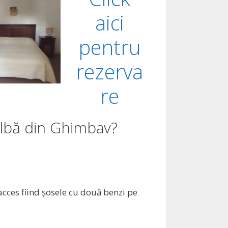
aici
pentru
rezerva
re
Albă din Ghimbav?
acces fiind şosele cu două benzi pe