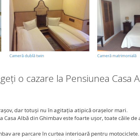
Cameră dublă twin
Cameră matrimonială
egeţi o cazare la Pensiunea Casa 
aşov, dar totuşi nu în agitaţia atipică oraşelor mari.
a Casa Albă din Ghimbav este foarte uşor, toate căile de 
av are parcare în curtea interioară pentru motociclete.