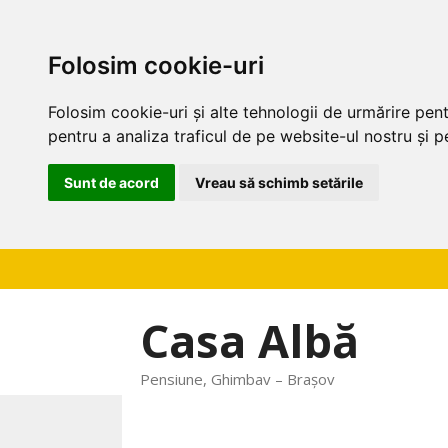
Folosim cookie-uri
Folosim cookie-uri și alte tehnologii de urmărire pen
pentru a analiza traficul de pe website-ul nostru și pe
Sunt de acord
Vreau să schimb setările
Sari
la
conținut
Casa Albă
Pensiune, Ghimbav – Brașov