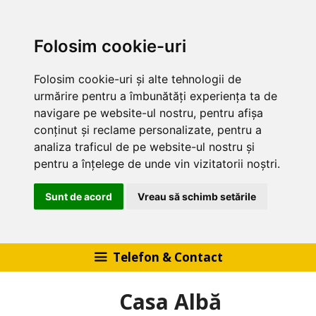
Folosim cookie-uri
Folosim cookie-uri și alte tehnologii de
urmărire pentru a îmbunătăți experiența ta de
navigare pe website-ul nostru, pentru afișa
conținut și reclame personalizate, pentru a
analiza traficul de pe website-ul nostru și
pentru a înțelege de unde vin vizitatorii noștri.
Sunt de acord
Vreau să schimb setările
Sari
Telefon & Contact
la
conținut
Casa Albă