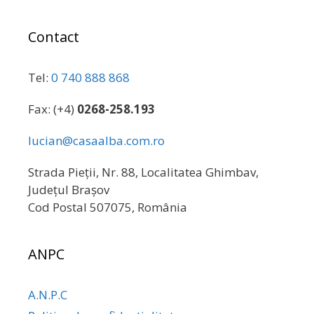
Contact
Tel:
0 740 888 868
Fax: (+4)
0268-258.193
lucian@casaalba.com.ro
Strada Pieții, Nr. 88, Localitatea Ghimbav,
Județul Brașov
Cod Postal 507075, România
ANPC
A.N.P.C